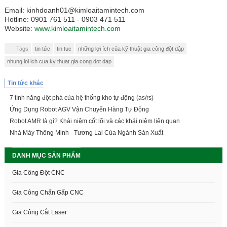
Email: kinhdoanh01@kimloaitamintech.com
Hotline: 0901 761 511 - 0903 471 511
Website:
www.kimloaitamintech.com
Tags
tin tức
tin tuc
những lợi ích của kỹ thuật gia công đột dập
nhung loi ich cua ky thuat gia cong dot dap
Tin tức khác
7 tính năng đột phá của hệ thống kho tự động (as/rs)
Ứng Dụng Robot AGV Vận Chuyển Hàng Tự Động
Robot AMR là gì? Khái niệm cốt lõi và các khái niệm liên quan
Nhà Máy Thông Minh - Tương Lai Của Ngành Sản Xuất
DANH MỤC SẢN PHẨM
Gia Công Đột CNC
Gia Công Chấn Gấp CNC
Gia Công Cắt Laser