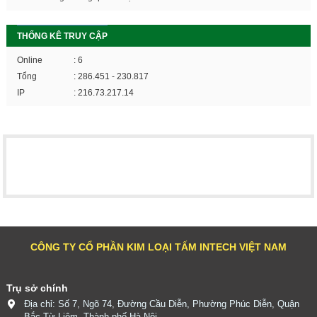
THỐNG KÊ TRUY CẬP
Online
: 6
Tổng
: 286.451 - 230.817
IP
: 216.73.217.14
CÔNG TY CỔ PHẦN KIM LOẠI TẤM INTECH VIỆT NAM
Trụ sở chính
Địa chỉ: Số 7, Ngõ 74, Đường Cầu Diễn, Phường Phúc Diễn, Quận
Bắc Từ Liêm, Thành phố Hà Nội