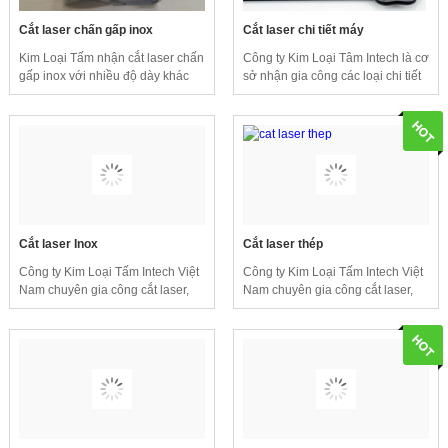
Cắt laser chấn gấp inox
Cắt laser chi tiết máy
Kim Loại Tấm nhận cắt laser chấn
Công ty Kim Loại Tâm Intech là cơ
gấp inox với nhiều độ dày khác
sở nhận gia công các loại chi tiết
nhau với số lượng lớn.
máy theo yêu cầu thiết kế của
khách hàng với chất lượng tốt và
giá thành cạnh tranh.
Cắt laser Inox
Cắt laser thép
Công ty Kim Loại Tấm Intech Việt
Công ty Kim Loại Tấm Intech Việt
Nam chuyên gia công cắt laser,
Nam chuyên gia công cắt laser,
gia công kim loại tấm,... với độ
gia công kim loại tấm,... với độ
chính xác cao, đáp ứng nhu cầu
chính xác cao, đáp ứng nhu cầu
sử dụng của khách hàng.
sử dụng của khách hàng.