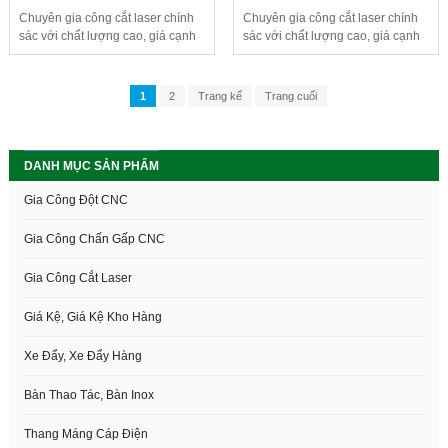
Chuyên gia công cắt laser chính
Chuyên gia công cắt laser chính
sác với chất lượng cao, giá cạnh
sác với chất lượng cao, giá cạnh
tranh và giao hàng nhanh.Gia
tranh và giao hàng nhanh.Gia
công cắt laser trên mọi chất liệu
công cắt laser trên mọi chất liệu
như: Sắt- thép , Inox , Mica, Ván-
như: Sắt- thép , Inox , Mica, Ván-
1
2
Trang kế
Trang cuối
gỗ, nhôm và các vật tư phi kim
gỗ, nhôm và các vật tư phi kim
khác
khác
DANH MỤC SẢN PHẨM
Gia Công Đột CNC
Gia Công Chấn Gấp CNC
Gia Công Cắt Laser
Giá Kệ, Giá Kệ Kho Hàng
Xe Đẩy, Xe Đẩy Hàng
Bàn Thao Tác, Bàn Inox
Thang Máng Cáp Điện