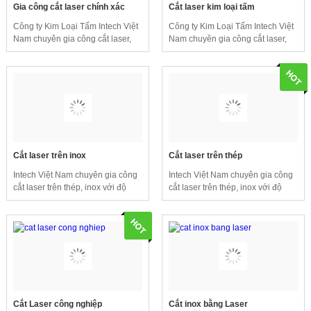
Gia công cắt laser chính xác
Cắt laser kim loại tấm
Công ty Kim Loại Tấm Intech Việt
Công ty Kim Loại Tấm Intech Việt
Nam chuyên gia công cắt laser,
Nam chuyên gia công cắt laser,
gia công kim loại tấm,,... với độ
gia công kim loại tấm,,... với độ
chính xác cao. Kỹ thuật gia công
chính xác cao. Kỹ thuật gia công
kim loại giúp tiết kiệm thời gian
kim loại giúp tiết kiệm thời gian
sản xuất, tăng hiệu quả kinh
sản xuất, tăng hiệu quả kinh
doanh.
doanh.
Cắt laser trên inox
Cắt laser trên thép
Intech Việt Nam chuyên gia công
Intech Việt Nam chuyên gia công
cắt laser trên thép, inox với độ
cắt laser trên thép, inox với độ
chính xác cao luôn đảm bảo yêu
chính xác cao luôn đảm bảo yêu
cầu của khách hàng.
cầu của khách hàng.
Cắt Laser công nghiệp
Cắt inox bằng Laser