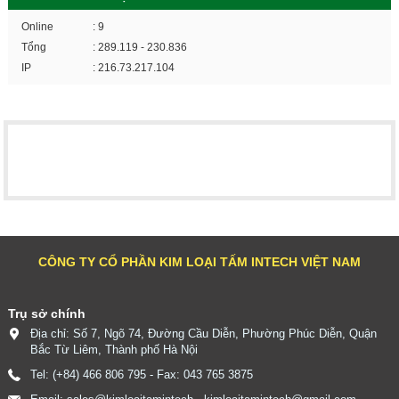
Online
: 9
Tổng
: 289.119 - 230.836
IP
: 216.73.217.104
CÔNG TY CỔ PHẦN KIM LOẠI TẤM INTECH VIỆT NAM
Trụ sở chính
Địa chỉ: Số 7, Ngõ 74, Đường Cầu Diễn, Phường Phúc Diễn, Quận
Bắc Từ Liêm, Thành phố Hà Nội
Tel: (+84) 466 806 795 - Fax: 043 765 3875