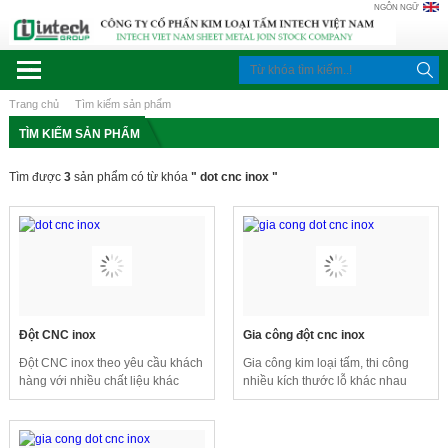
NGÔN NGỮ
Trang chủ
Tìm kiếm sản phẩm
TÌM KIẾM SẢN PHẨM
Tìm được
3
sản phẩm có từ khóa
" dot cnc inox "
Đột CNC inox
Gia công đột cnc inox
Đột CNC inox theo yêu cầu khách
Gia công kim loại tấm, thi công
hàng với nhiều chất liệu khác
nhiều kích thước lỗ khác nhau
nhau.
theo yêu cầu của khách hàng kích
thước vật liệu tuỳ theo thiết kế gia
công đột sản phẩm trên inox, thép