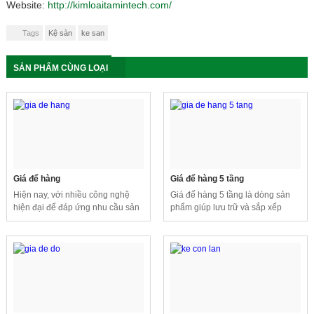
Website:
http://kimloaitamintech.com/
Tags
Kệ sàn
ke san
SẢN PHẨM CÙNG LOẠI
Giá để hàng
Giá để hàng 5 tầng
Hiện nay, với nhiều công nghệ
Giá để hàng 5 tầng là dòng sản
hiện đại để đáp ứng nhu cầu sản
phẩm giúp lưu trữ và sắp xếp
xuất ngày càng cao, các doanh
nhiều loại hàng hóa, giúp tiết
nghiệp đã và đang ứng dụng các
kiệm diện tích và đem lại hiệu quả
hệ thống băng tải vào sản xuất.
cao.