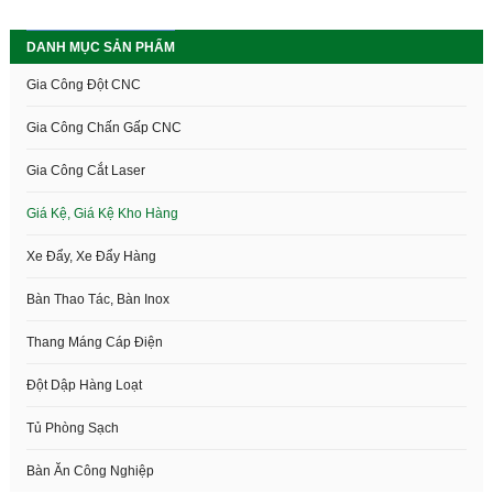
khách hàng.
dạng khác nhau. Để lựa chọn các
dòng sản phẩm chất lượng các
DANH MỤC SẢN PHẨM
bạn hãy liện hệ ngay với Intech
Việt Nam để lắp đặt được hệ
Gia Công Đột CNC
thống giá kệ ưng ý nhất.
Gia Công Chấn Gấp CNC
Gia Công Cắt Laser
Giá Kệ, Giá Kệ Kho Hàng
Xe Đẩy, Xe Đẩy Hàng
Bàn Thao Tác, Bàn Inox
Thang Máng Cáp Điện
Đột Dập Hàng Loạt
Tủ Phòng Sạch
Bàn Ăn Công Nghiệp