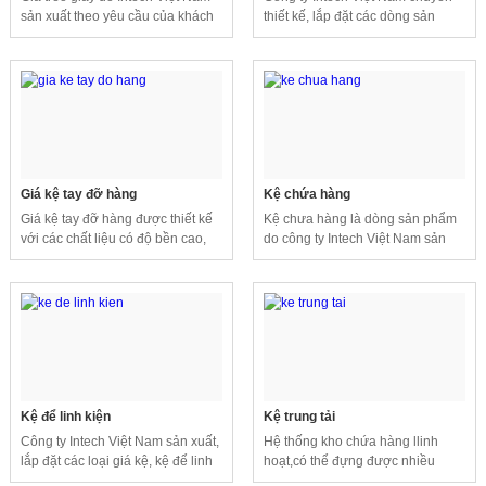
sản xuất theo yêu cầu của khách
thiết kế, lắp đặt các dòng sản
hàng, với thiết kế đơn giản dễ
phẩm giá kệ, kệ kho với nhiều
dàng sử dụng.
kiểu dáng và chất liệu khác nhau
đáp ứng nhu cầu sử dụng của
khách hàng.
Giá kệ tay đỡ hàng
Kệ chứa hàng
Giá kệ tay đỡ hàng được thiết kế
Kệ chưa hàng là dòng sản phẩm
với các chất liệu có độ bền cao,
do công ty Intech Việt Nam sản
giúp lưu trữ, sắp xếp nhiều dòng
xuất và chế tạo theo yêu cầu lắp
sản phẩm khác nhau một cách dễ
đặt của khách hàng.
dàng.
Kệ để linh kiện
Kệ trung tải
Công ty Intech Việt Nam sản xuất,
Hệ thống kho chứa hàng llinh
lắp đặt các loại giá kệ, kệ để linh
hoạt,có thể đựng được nhiều
kiện theo yêu cầu sử dụng của
hàng hóa với phong phú và đa