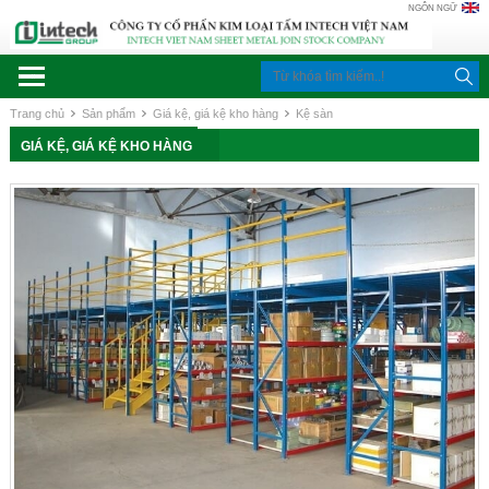
NGÔN NGỮ
Trang chủ
Sản phẩm
Giá kệ, giá kệ kho hàng
Kệ sàn
GIÁ KỆ, GIÁ KỆ KHO HÀNG