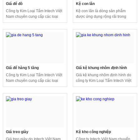
Giá để đồ
Kệ con lăn
Công ty Kim Loại Tấm Intech Việt
Kệ con lăn là dòng sản phẩm
Nam chuyên cung cấp các loại
được ứng dụng rộng rãi trong
giá kệ, giá để hàng với nhiều chất
nhiều ngành công nghiệp hiện
liệu và kiểu dáng khác nhau.
nay.
Giá để hàng 5 tầng
Giá kệ khung nhôm định hình
Công ty Kim Loại Tấm Intech Việt
Giá kệ khung nhôm định hình do
Nam chuyên cung cấp các loại
công ty Kim Loại Tấm Intech Việt
giá kệ, giá để hàng với nhiều chất
Nam thiết kế và lắp đặt theo yêu
liệu và kiểu dáng khác nhau.
cầu của khách hàng.
Giá treo giày
Kệ kho công nghiệp
Giá treo giày do Intech Việt Nam
Công ty Intech Việt Nam chuyển