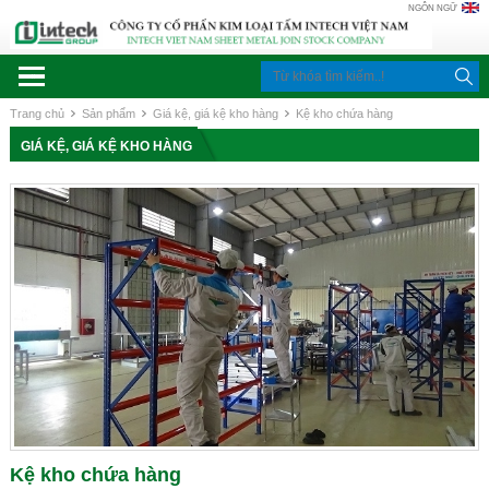
NGÔN NGỮ
Trang chủ
Sản phẩm
Giá kệ, giá kệ kho hàng
Kệ kho chứa hàng
GIÁ KỆ, GIÁ KỆ KHO HÀNG
Kệ kho chứa hàng