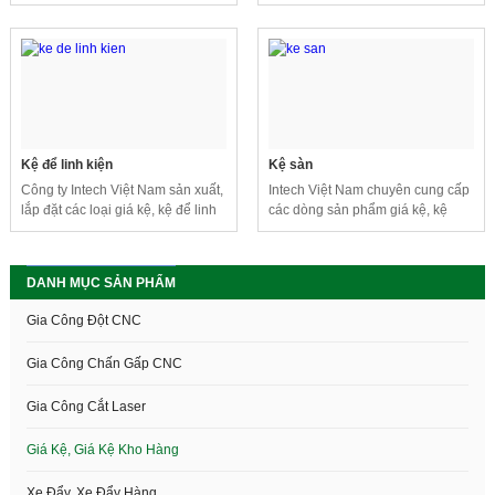
giúp lưu trữ, sắp xếp nhiều dòng
xuất và chế tạo theo yêu cầu lắp
sản phẩm khác nhau một cách dễ
đặt của khách hàng.
dàng.
Kệ để linh kiện
Kệ sàn
Công ty Intech Việt Nam sản xuất,
Intech Việt Nam chuyên cung cấp
lắp đặt các loại giá kệ, kệ để linh
các dòng sản phẩm giá kệ, kệ
kiện theo yêu cầu sử dụng của
sàn,.. với nhiều kích thước và kiểu
khách hàng.
dáng khác nhau đáp ứng nhu cầu
sử dụng của khách hàng.
DANH MỤC SẢN PHẨM
Gia Công Đột CNC
Gia Công Chấn Gấp CNC
Gia Công Cắt Laser
Giá Kệ, Giá Kệ Kho Hàng
Xe Đẩy, Xe Đẩy Hàng