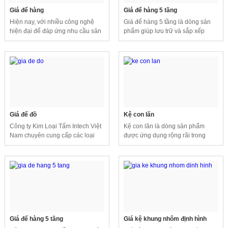
Giá để hàng
Giá để hàng 5 tầng
Hiện nay, với nhiều công nghệ
Giá để hàng 5 tầng là dòng sản
hiện đại để đáp ứng nhu cầu sản
phẩm giúp lưu trữ và sắp xếp
xuất ngày càng cao, các doanh
nhiều loại hàng hóa, giúp tiết
nghiệp đã và đang ứng dụng các
kiệm diện tích và đem lại hiệu quả
hệ thống băng tải vào sản xuất.
cao.
Giá để đồ
Kệ con lăn
Công ty Kim Loại Tấm Intech Việt
Kệ con lăn là dòng sản phẩm
Nam chuyên cung cấp các loại
được ứng dụng rộng rãi trong
giá kệ, giá để hàng với nhiều chất
nhiều ngành công nghiệp hiện
liệu và kiểu dáng khác nhau.
nay.
Giá để hàng 5 tầng
Giá kệ khung nhôm định hình