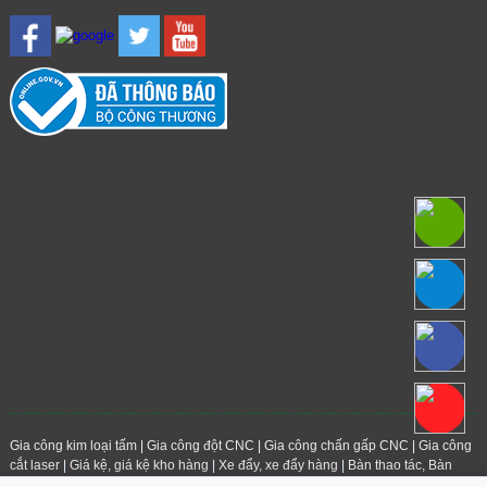
Gia công kim loại tấm
|
Gia công đột CNC
|
Gia công chấn gấp CNC
|
Gia công
cắt laser
|
Giá kệ, giá kệ kho hàng
|
Xe đẩy, xe đẩy hàng
|
Bàn thao tác, Bàn
Inox
|
Thang máng cáp điện
|
Sản phẩm đột dập hàng loạt
|