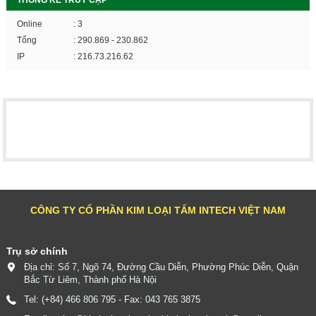
THỐNG KÊ TRUY CẬP
Online
: 3
Tổng
: 290.869 - 230.862
IP
: 216.73.216.62
CÔNG TY CỔ PHẦN KIM LOẠI TẤM INTECH VIỆT NAM
Trụ sở chính
Địa chỉ: Số 7, Ngõ 74, Đường Cầu Diễn, Phường Phúc Diễn, Quận
Bắc Từ Liêm, Thành phố Hà Nội
Tel: (+84) 466 806 795 - Fax: 043 765 3875