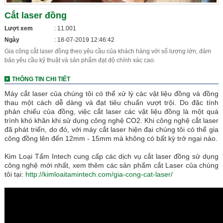
Cắt laser đồng
Lượt xem
: 11.001
Ngày
: 18-07-2019 12:46:42
Gia công cắt laser đồng theo yêu cầu của khách hàng với số lượng lớn, đảm
bảo yêu cầu kỹ thuật và sản phẩm đạt độ chính xác cao.
THÔNG TIN CHI TIẾT
Máy cắt laser của chúng tôi có thể xử lý các vật liệu đồng và đồng
thau một cách dễ dàng và đạt tiêu chuẩn vượt trội. Do đặc tính
phản chiếu của đồng, việc cắt laser các vật liệu đồng là một quá
trình khó khăn khi sử dụng công nghệ CO2. Khi công nghệ cắt laser
đã phát triển, do đó, với máy cắt laser hiện đại chúng tôi có thể gia
công đồng lên đến 12mm - 15mm mà không có bất kỳ trở ngại nào.
Kim Loại Tấm Intech cung cấp các dịch vụ cắt laser đồng sử dụng
công nghệ mới nhất, xem thêm các sản phẩm cắt Laser của chúng
tôi tại:
http://kimloaitamintech.com/gia-cong-cat-laser/