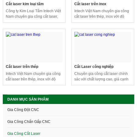
Cắt laser kim loại tấm
Cắt laser trên inox
Công ty Kim Loại Tấm Intech Việt
Intech Việt Nam chuyên gia công
Nam chuyên gia công cắt laser,
cắt laser trên thép, inox với độ
gia công kim loại tấm,,... với độ
chính xác cao luôn đảm bảo yêu
chính xác cao. Kỹ thuật gia công
cầu của khách hàng.
kim loại giúp tiết kiệm thời gian
sản xuất, tăng hiệu quả kinh
doanh.
Cắt laser trên thép
Cắt Laser công nghiệp
Intech Việt Nam chuyên gia công
Chuyên gia công cắt laser chính
cắt laser trên thép, inox với độ
sác với chất lượng cao, giá cạnh
chính xác cao luôn đảm bảo yêu
tranh và giao hàng nhanh.Gia
cầu của khách hàng.
công cắt laser trên mọi chất liệu
như: Sắt- thép , Inox , Mica, Ván-
DANH MỤC SẢN PHẨM
gỗ, nhôm và các vật tư phi kim
khác
Gia Công Đột CNC
Gia Công Chấn Gấp CNC
Gia Công Cắt Laser