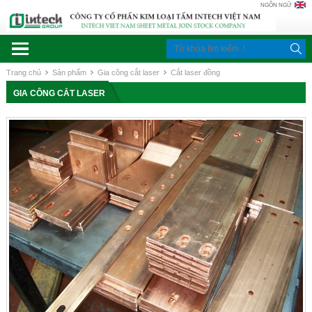
NGÔN NGỮ
Trang chủ
Sản phẩm
Gia công cắt laser
Cắt laser đồng
GIA CÔNG CẮT LASER