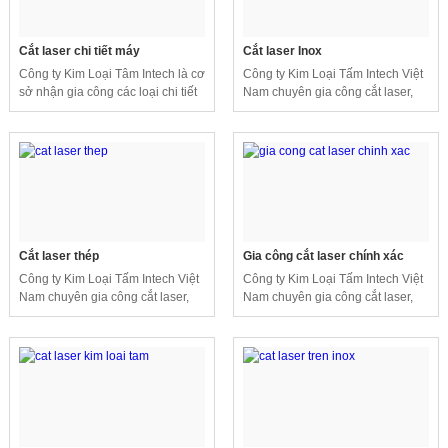
Cắt laser chi tiết máy
Cắt laser Inox
Công ty Kim Loại Tâm Intech là cơ
Công ty Kim Loại Tấm Intech Việt
sở nhận gia công các loại chi tiết
Nam chuyên gia công cắt laser,
máy theo yêu cầu thiết kế của
gia công kim loại tấm,... với độ
khách hàng với chất lượng tốt và
chính xác cao, đáp ứng nhu cầu
giá thành cạnh tranh.
sử dụng của khách hàng.
Cắt laser thép
Gia công cắt laser chính xác
Công ty Kim Loại Tấm Intech Việt
Công ty Kim Loại Tấm Intech Việt
Nam chuyên gia công cắt laser,
Nam chuyên gia công cắt laser,
gia công kim loại tấm,... với độ
gia công kim loại tấm,,... với độ
chính xác cao, đáp ứng nhu cầu
chính xác cao. Kỹ thuật gia công
sử dụng của khách hàng.
kim loại giúp tiết kiệm thời gian
sản xuất, tăng hiệu quả kinh
doanh.