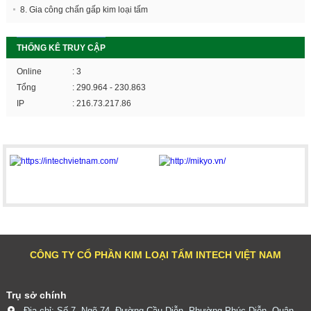
8. Gia công chấn gấp kim loại tấm
THỐNG KÊ TRUY CẬP
Online
: 3
Tổng
: 290.964 - 230.863
IP
: 216.73.217.86
CÔNG TY CỔ PHẦN KIM LOẠI TẤM INTECH VIỆT NAM
Trụ sở chính
Địa chỉ: Số 7, Ngõ 74, Đường Cầu Diễn, Phường Phúc Diễn, Quận